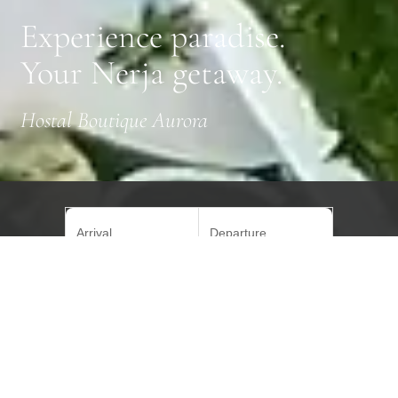
Experience paradise.
Your Nerja getaway.
Hostal Boutique Aurora
Arrival
Departure
G_People
Search